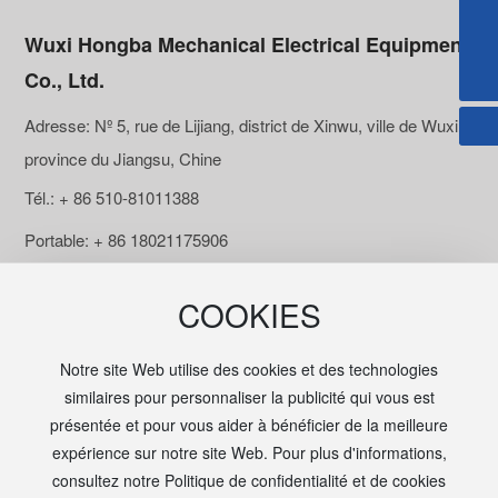
pr@wxhongba.com
Wuxi Hongba Mechanical Electrical Equipment
+ 86 510-81011388
Co., Ltd.
Adresse: Nº 5, rue de Lijiang, district de Xinwu, ville de Wuxi,
province du Jiangsu, Chine
Tél.: + 86 510-81011388
Portable: + 86 18021175906
Fax：0510-81018780
COOKIES
E-mail: pr@wxhongba.com
Notre site Web utilise des cookies et des technologies
similaires pour personnaliser la publicité qui vous est
présentée et pour vous aider à bénéficier de la meilleure
expérience sur notre site Web. Pour plus d'informations,
Copyright © 2025 Wuxi Hongba Mechanical & Electrical
consultez notre Politique de confidentialité et de cookies
Equipment Co.,Ltd.