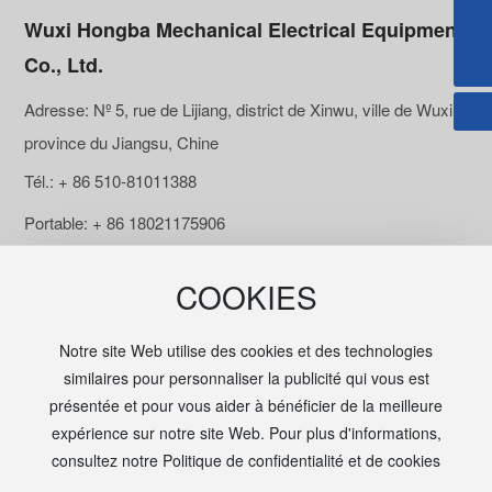
pr@wxhongba.com
Wuxi Hongba Mechanical Electrical Equipment
+ 86 510-81011388
Co., Ltd.
Adresse: Nº 5, rue de Lijiang, district de Xinwu, ville de Wuxi,
province du Jiangsu, Chine
Tél.: + 86 510-81011388
Portable: + 86 18021175906
Fax：0510-81018780
COOKIES
E-mail: pr@wxhongba.com
Notre site Web utilise des cookies et des technologies
similaires pour personnaliser la publicité qui vous est
présentée et pour vous aider à bénéficier de la meilleure
expérience sur notre site Web. Pour plus d'informations,
Copyright © 2025 Wuxi Hongba Mechanical & Electrical
consultez notre Politique de confidentialité et de cookies
Equipment Co.,Ltd.